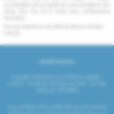
accompagnés de nos guides qui vous partageront leur
amour pour leur île et toutes leurs connaissances
historiques.
Puis nous repartirons vers 16h45 en direction de Saint-
François.
DÉSIR'EVASION
Copyright 2026 Désir'Evasion |
Mentions légales
-
Contact
-
Conditions Générales de Vente
-
Site Web
réalisé par YPROXIMITÉ
Vous souhaitez visiter La Désirade sous de nouveaux
horizons, alors vous êtes au bon endroit ! Nous vous