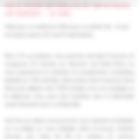
160 € POUR UN ADULTE ET 145 € POUR
UN ENFANT - 12 ANS
140€ pour un adulte et 125€ pour un enfant de - 12 ans
en basse saison (15 mai/10 decembre)
Rdv à 7h au bateau, nous partons de Saint-François et
naviguons 45 minutes en direction de Petite-Terre où
nous passerons la matinée. Au programme, snorkeling,
balade sur Terre de Bas, découverte de la faune et de la
flore puis départ vers 11h30 rendez-vous sur la plage où
le déjeuner vous sera servi (parfois servi à Désirade)
avant de partir pour La Désirade.
Une fois sur place vous pourrez vous reposer et baigner
sur la plage ou vous balader dans le bourg. Viendra
ensuite une visite de l'île en minibus et voiture,