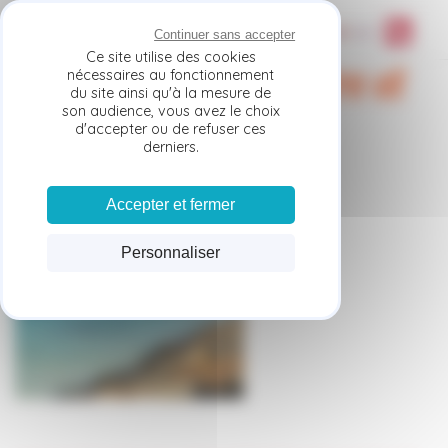
Panneau de gestion des cookies
MENU
|
Continuer sans accepter
Ce site utilise des cookies
Journée Petite-Terre et
nécessaires au fonctionnement
du site ainsi qu'à la mesure de
Desirade
son audience, vous avez le choix
d'accepter ou de refuser ces
derniers.
Accepter et fermer
Personnaliser