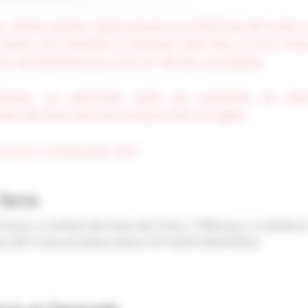
les crèmes solaires respectueuses et protectrices de l'océan e
utres sont interdites à l'utilisation dans l'eau. Si vous n'ave
nir de vêtements lycra Anti-UV afin de vous baigner.
nceintes, aux personnes ayant des problèmes de sant
fants de moins de 8 ans lorsque la mer est agitée.
ns (jour anniversaire) : 40 €
Terre
 € pour un enfant de moins de 12 ans / 130€ pour un adulte e
ns de 12 ans en basse saison (15 mai/10 decembre)