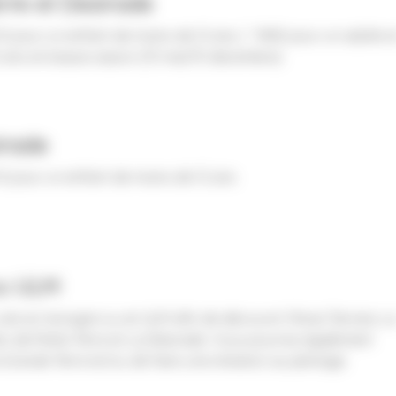
rre et Desirade
 € pour un enfant de moins de 12 ans / 140€ pour un adulte e
2 ans en basse saison (15 mai/10 decembre)
irade
 € pour un enfant de moins de 12 ans
ou ULM
ls en Autogire ou en ULM afin de découvrir l'Anse Tarrare, L
ets de Petite Terre et La Désirade. Vous pourrez également
a Grande Terre et/ou de faire une initiation au pilotage.