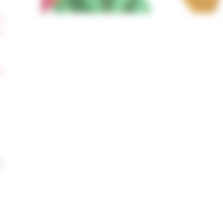
t
z
é
t