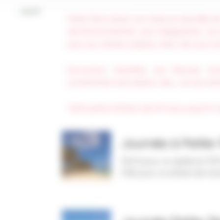
Petite Terre étant une réserve naturelle, 
de l'environnement sont obligatoires. Les a
pas ces crèmes solaires, merci de vous mu
Excursions interdites aux femmes e
(notamment articulation, dos...) et aux en
Tarifs petits enfants de 24 mois jusqu'à 3 a
Journée à Petite-
150 € pour un adulte et 135
115€ pour un enfant de moi